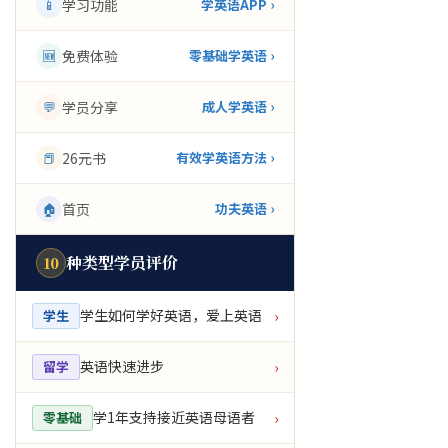
📱
学习功能
学英语APP ›
🆕
免费体验
零基础学英语 ›
💬
学员分享
成人学英语 ›
📕
26元书
有效学英语方法 ›
🏠
首页
功夫英语 ›
种类型学员评价
10
学生如何学好英语，爱上英语
学生
›
英语快速进步
留学
›
学1年支持接近英语母语者
零基础
›