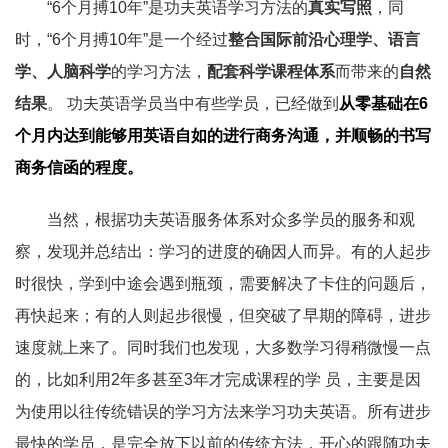
“6个月搏10年”是功夫英语学习方法的
真实写照
，同
时，“6个月搏10年”是一个经过
整合国际前沿心理学、语言
学、人脑科学
的学习方法，
配套科学课程体系
而带来的
自然
结果
。 功夫英语学员当中有些学员，已经做到
从零基础在6
个月内达到能够用英语自如的进行商务沟通，并顺畅的书写
商务信函的程度。
当然，根据功夫英语服务体系对众多学员的服务和观
察，发现并总结出：学习的进度的确因人而异。有的人起步
时很快，学到中途会遇到瓶颈，需要解决了卡住的问题后，
再快起来；有的人则起步很慢，但突破了早期的障碍，进步
速度就上来了。同时我们也发现，大多数学习得稍微慢一点
的，比如利用2年多甚至3年才完成课程的学 员，主要是因
为使用以往传统错误的学习方法来学习功夫英语。所有进步
最快的学员，是完全放下以前的传统方法，开心的跟随功夫