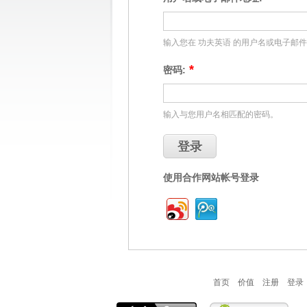
输入您在 功夫英语 的用户名或电子邮
*
密码:
输入与您用户名相匹配的密码。
使用合作网站帐号登录
首页
价值
注册
登录