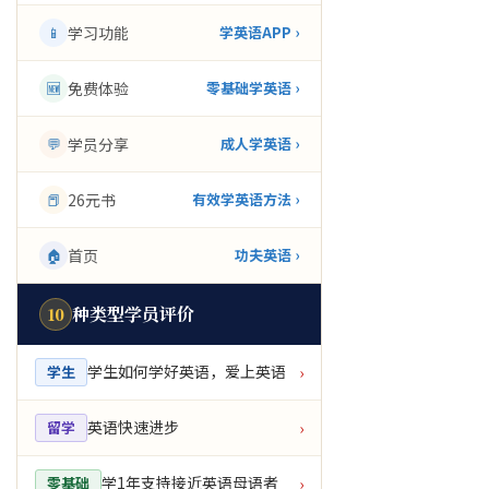
📱
学习功能
学英语APP ›
🆕
免费体验
零基础学英语 ›
💬
学员分享
成人学英语 ›
📕
26元书
有效学英语方法 ›
🏠
首页
功夫英语 ›
种类型学员评价
10
学生如何学好英语，爱上英语
学生
›
英语快速进步
留学
›
学1年支持接近英语母语者
零基础
›