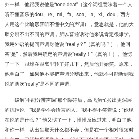
外一样，他跟我说他是
“tone deaf”
（这个词组意味着一个人
听不懂音乐的
dou
、
re
、
mi
、
fa
、
soa
、
la
、
xi
、
dou
，西方
人用这个比喻形容听不懂中文的声调），意思就是，他的大
脑分辨不出不同的声调，所以普通话对他来说肯定很难学。
我用外语的提问声调对他说
“really
？
”
（真的吗？），他回
答
“
是
”
，然后我用确定的声调说
“really
！
”
（真的！）。他愣
了一下，眼球在眼窝里转了好几下，然后他开始笑。原来，
他明白了，如果他不能把声调分辨出来，他就不可能听到我
说的两次
“really”
是不同的声调。
破解“
不能分辨声调
”
那个障碍后，高飞匆忙拉出更深层
的抗拒说：
“
我是学不会语言的人。
”
我不得不笑着说：
“
你现
在说的是什么？
”
他又愣了一下，慢慢反应过来，明白了他
和你一样，从出生那天什么都不会，但是在一个相对很短时