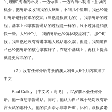
“
可理解
”
沟通的环境，一边做事，一边给自己制造下意识的
机会，把粤语吸收到我的大脑里，不到几个星期，我已经能
用粤语进行简单的交流（当然是很皮毛的）。我学粤语的过
程，基本上和掌握普通话的过程是一样的，只不过算是稍微
快一些。大约
4
个月，我的粤语已经算比较流利了。那个时
候，我当然还没有香港本地人说话那么溜，但是，我知道自
己已经把粤语的核心掌握好了，在这个基础上，再往上提高
就是更容易的了。
（2
）没有任何外语背景的澳大利亚人
6
个月内掌握了
中文
Paul Coffey
（中文
名
：高飞），
27
岁前不会任何外
语。他一直想学普通话。同时，他认为自己属于绝对没有语
言天赋的那种人。他的负面暗示非常严重，比如，跟很多老