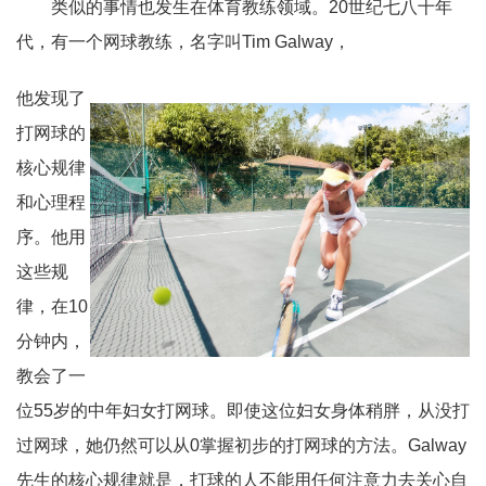
类似的事情也发生在体育教练领域。20世纪七八十年
代，有一个网球教练，名字叫Tim Galway，
他发现了
打网球的
核心规律
和心理程
序。他用
这些规
律，在
10
分钟内，
教会了一
位
55
岁的中年妇女打网球。即使这位妇女身体稍胖，从没打
过网球，她仍然可以从
0
掌握初步的打网球的方法。
Galway
先生的核心规律就是，打球的人不能用任何注意力去关心自