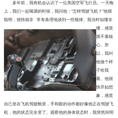
多年前，我有机会认识了一位美国空军飞行员。一天晚
上，我们一起喝酒的时候，我问他：“怎样驾驶飞机？”他很
聪明，很快就非 常有条
理地谈到一些规律。我当时似懂非
懂，感觉
摸不着核
心。所
以，我叫
他做个样
子给我
看。他很
快开始想
象，感觉
自己坐在飞机驾驶舱里，手和眼的动作都好像他正在驾驶飞
机，他的状态完全变了。观察他的身体状态时，我突然间明