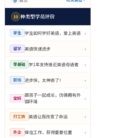
首页
种类型学员评价
10
学生如何学好英语，爱上英语
学生
›
英语快速进步
留学
›
学1年支持接近英语母语者
零基础
›
进步快，太神奇了！
职场
›
跟孩子一起成长，仿佛拥有外
宝妈
›
国环境
英语让我改变了命运
打工族
›
保住工作，获得重要位置
外企
›