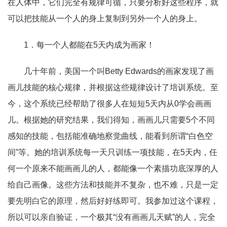
在人体中，它们完全有规律可循，只要分析好这些程序，就
可以把技能从一个人的身上复制到另外一个人的身上。
1
．每一个人都能在
5
天内成为画家！
几十年前，美国一个叫Betty Edwards
的画家发现了画
画儿技能的核心规律，并根据这些规律设计了培训系统。至
今，这个系统已经帮助了很多人在短短
5
天内从
0
学会画画
儿。根据她的研究结果，我们得知，画画儿只需要
5
个不同
感知的技能，包括能准确地察觉曲线，能看到所谓
“
白色空
间
”
等。她的培训系统每一天只训练一项技能，在
5
天内，任
何一个原来不能画画儿的人，都能像一个素描功底深厚的人
给自己画像。这些方法和技能并不复杂，也不难，只是一定
要先明白它的原理，然后好好练即可。我参加过这个课程，
所以可以亲自验证，一个极其
“
没有画画儿天赋
”
的人，完全