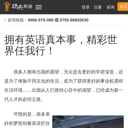
购买
登录
注册
咨询
Toggle
navigation
咨询热线：
4006-979-088 或 0755-88820630
拥有英语真本事，精彩世
界任我行！
很多人都有出国的愿望，无论是去更好的学府深造，还
是为了体验不同文化的生活，或为了获得更好的事业机遇和
生活环境……出国从人们曾经心目中的渴望，已经成为新一
代人才的必经之路。
可惜的是，很多美
好的梦想却被英语拦住