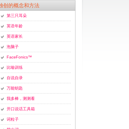
独创的概念和方法
第三只耳朵
英语年龄
英语家长
泡脑子
FaceFonics™
比喻训练
自说自录
万能钥匙
我多棒，测测看
开口说话工具箱
词粒子