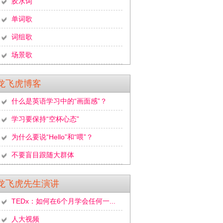
胶水词
单词歌
词组歌
场景歌
龙飞虎博客
什么是英语学习中的“画面感”？
学习要保持“空杯心态”
为什么要说“Hello”和“喂”？
不要盲目跟随大群体
龙飞虎先生演讲
TEDx：如何在6个月学会任何一...
人大视频