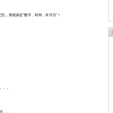
记忆，彻底搞定“数字，时间，年月日”！
一天。。。
的一天。。。