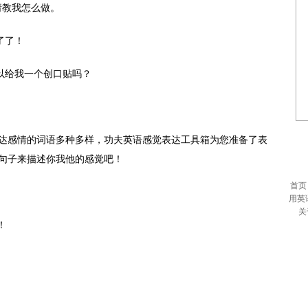
his.请教我怎么做。
受不了了！
r? 你可以给我一个创口贴吗？
达感情的词语多种多样，功夫英语感觉表达工具箱为您准备了表
句子来描述你我他的感觉吧！
首页
用英
关
！