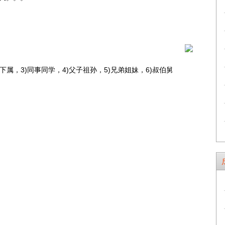
司下属，3)同事同学，4)父子祖孙，5)兄弟姐妹，6)叔伯舅