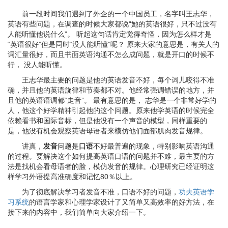
前一段时间我们遇到了外企的一个中国员工，名字叫王志华，
英语有些问题，在调查的时候大家都说“她的英语很好，只不过没有
人能听懂他说什么”。 听起这句话肯定觉得奇怪，因为怎么样才是
“英语很好”但是同时“没人能听懂”呢？ 原来大家的意思是，有关人的
词汇量很好，而且书面英语沟通不怎么成问题，就是开口的时候不
行， 没人能听懂。
王志华最主要的问题是他的英语发音不好，每个词儿咬得不准
确，并且他的英语旋律和节奏都不对。他经常强调错误的地方，并
且他的英语语调都“走音”。 最有意思的是， 志华是一个非常好学的
人，他这个好学精神引起他的这个问题。原来他学英语的时候完全
依赖看书和国际音标，但是他没有一个声音的模型，同样重要的
是，他没有机会观察英语母语者来模仿他们面部肌肉发音规律。
讲真，
发音
问题是
口语
不好最普遍的现象，特别影响英语沟通
的过程。要解决这个如何提高英语口语的问题并不难，最主要的方
法是找机会看母语者的脸，模仿发音的规律。心理研究已经证明这
样学习外语提高准确度和记忆80％以上。
为了彻底解决学习者发音不准，口语不好的问题，
功夫英语学
习系统
的语言学家和心理学家设计了又简单又高效率的好方法，在
接下来的内容中，我们简单向大家介绍一下。