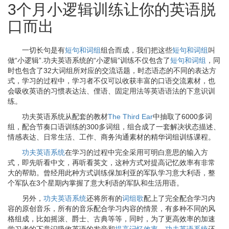
3个月小逻辑训练让你的英语脱
口而出
一切长句是有
短句和词组
组合而成，我们把这些
短句和词组
叫
做“小逻辑”.功夫英语系统的“小逻辑”训练不仅包含了
短句和词组
，同
时也包含了32大词组所对应的交流话题，时态语态的不同的表达方
式，学习的过程中，学习者不仅可以收获丰富的口语交流素材，也
会吸收英语的习惯表达法、俚语、固定用法等英语语法的下意识训
练。
功夫英语系统从配套的教材
The Third Ear
中抽取了6000多词
组，配合节奏口语训练的300多词组，组合成了一套解决状态描述、
情感表达、日常生活、工作、商务沟通素材的精华词组训练课程。
功夫英语系统
在学习的过程中完全采用可明白意思的输入方
式，即先听看中文，再听看英文，这种方式对提高记忆效率有非常
大的帮助。曾经用此种方式训练保加利亚的军队学习意大利语，整
个军队在3个星期内掌握了意大利语的军队和生活用语。
另外，
功夫英语系统
还将所有的
词组歌
配上了完全配合学习内
容的原创音乐，所有的音乐配合学习内容的情景，有多种不同的风
格组成，比如摇滚、爵士、古典等等，同时，为了更高效率的加速