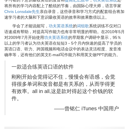
学习者的下意识吸收英语的发音和
提高记忆效率
，
功夫英语系统
还
将所有的学习内容配上了酷炫的节奏，由国际心理大师，语言学家
Chris Lonsdale先生
亲自录音，这些录音和学习方式的配套组合将加
速学习者的大脑和下意识吸收英语的效率和效果数倍以上。
学会了才能说能写，
功夫英语系统
的
词组歌
系统训练不仅对口
语速成有帮助，对提高写作能力也有非常明显的帮助。在2010年5月
对2009年7月开始使用
功夫英语系统
的早期客户调研中显示，95％
以上的学习者认为功夫英语在短短3－5个月内快速的提高了学员的
英语口语、听力、跨国视频和电话会议中的表达灵活程度、发音准
确率等，还有他们的英文E-mail写作能力和用英文做PPT的能力。
一款适合练英语口语的软件
刚刚开始会觉得记不住，慢慢会有语感，会觉
得很多单词和发音都是有关系的，从而学得更
有效率。all in all,这是款对得起这个价钱的软
件。
——曾铭仁 iTunes 中国用户