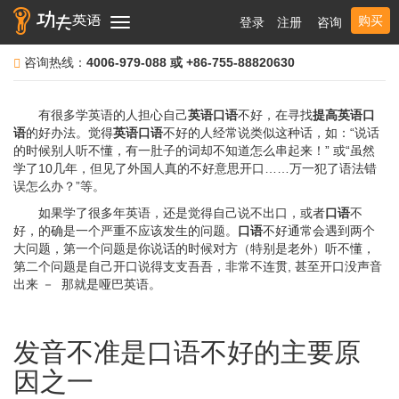
购买
登录
注册
咨询
Toggle
navigation
咨询热线：
4006-979-088 或 +86-755-88820630
有很多学英语的人担心自己
英语口语
不好，在寻找
提高英语口
语
的好办法。觉得
英语口语
不好的人经常说类似这种话，如：“说话
的时候别人听不懂，有一肚子的词却不知道怎么串起来！” 或“虽然
学了10几年，但见了外国人真的不好意思开口……万一犯了语法错
误怎么办？”等。
如果学了很多年英语，还是觉得自己说不出口，或者
口语
不
好，的确是一个严重不应该发生的问题。
口语
不好通常会遇到两个
大问题，第一个问题是你说话的时候对方（特别是老外）听不懂，
第二个问题是自己开口说得支支吾吾，非常不连贯, 甚至开口没声音
出来 － 那就是哑巴英语。
发音不准是口语不好的主要原
因之一