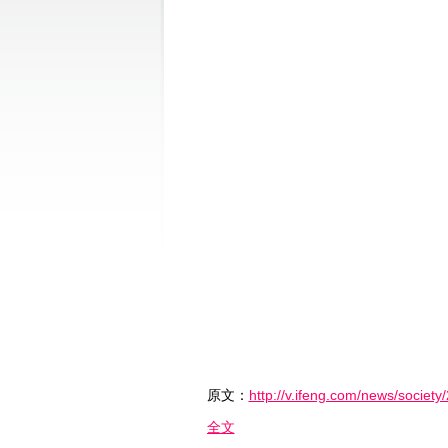
原文：
http://v.ifeng.com/news/socie
全文