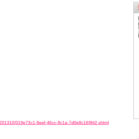
ty/201310/019e73c1-8eef-46cc-8c1a-7d0e8c169fd2.shtml