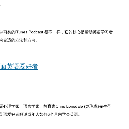
。
的iTunes Podcast 很不一样，它的核心是帮助英语学习者
纳合适的方法和方向。
会面英语爱好者
际心理学家、语言学家、教育家
Chris Lonsdale (
龙飞虎
)
先生莅
英语爱好者解说成年人如何
6
个月内学会英语。