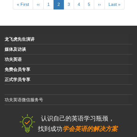
页
首
« First
前
‹‹
Page
1
当
2
Page
3
Page
4
Page
5
下
››
末
Last »
夫
页
一
前
一
页
英
页
页
页
语
服
务
平
龙飞虎先生演讲
台
升
媒体及访谈
级
功夫英语
了！
免费会员专享
正式学员专享
功夫英语微信服务号
认识自己的英语学习瓶颈，
找到成功
学会英语的解决方案