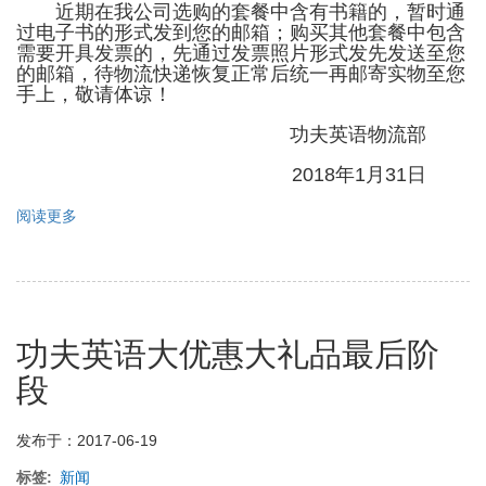
近期在我公司选购的套餐中含有书籍的，暂时通
过电子书的形式发到您的邮箱；购买其他套餐中包含
需要开具发票的，先通过发票照片形式发先发送至您
的邮箱，待物流快递恢复正常后统一再邮寄实物至您
手上，敬请体谅！
功夫英语物流部
2018年1月31日
阅读更多
关
于
关
于
物
流
功夫英语大优惠大礼品最后阶
发
货
段
调
整
通
发布于：2017-06-19
知
标签
新闻