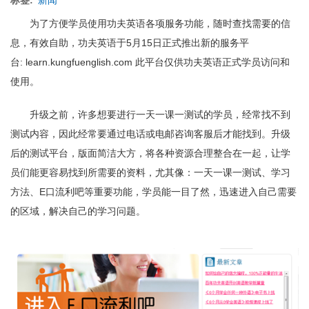
孩
子
为了方便学员使用功夫英语各项服务功能，随时查找需要的信
的
息，有效自助，功夫英语于5月15日正式推出新的服务平
英
台: learn.kungfuenglish.com 此平台仅供功夫英语正式学员访问和
语
慈
使用。
善
项
升级之前，许多想要进行一天一课一测试的学员，经常找不到
目
测试内容，因此经常要通过电话或电邮咨询客服后才能找到。升级
后的测试平台，版面简洁大方，将各种资源合理整合在一起，让学
员们能更容易找到所需要的资料，尤其像：一天一课一测试、学习
方法、E口流利吧等重要功能，学员能一目了然，迅速进入自己需要
的区域，解决自己的学习问题。