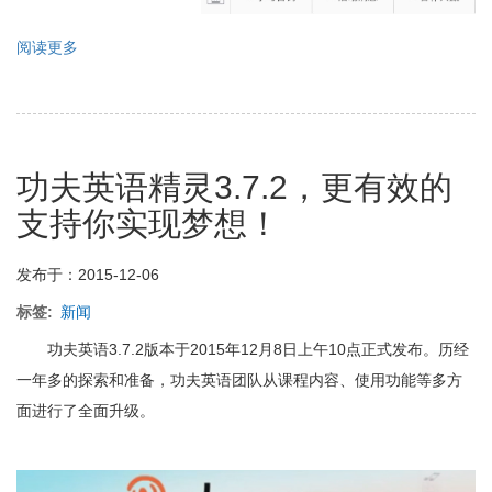
阅读更多
关
于
功
夫
英
语
功夫英语精灵3.7.2，更有效的
微
信
支持你实现梦想！
公
众
号
发布于：2015-12-06
升
级
标签
新闻
啦！
功夫英语3.7.2版本于2015年12月8日上午10点正式发布。历经
一年多的探索和准备，功夫英语团队从课程内容、使用功能等多方
面进行了全面升级。