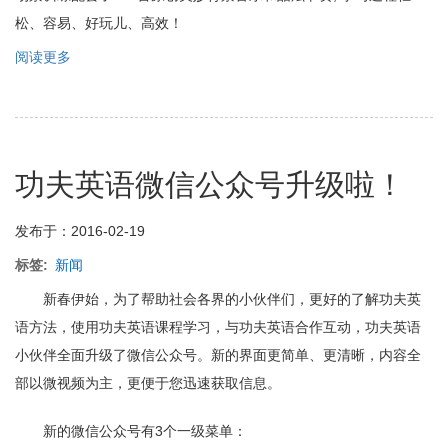
松、容易、好玩儿、高效！
阅读更多
关
于
iEnglish
产
品
即
功夫英语微信公众号升级啦！
将
二
期
发布于：2016-02-19
开
发
标签
新闻
新春伊始，为了帮助社会各界的小伙伴们，更好的了解功夫英
语方法，使用功夫英语课程学习，与功夫英语合作互动，功夫英语
小伙伴全面升级了微信公众号。新的界面更简单、更清晰，内容全
部以微视频为主，更便于您迅速获取信息。
新的微信公众号有3个一级菜单：