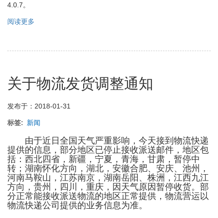
4.0.7。
阅读更多
关
于
学
习
记
录
关于物流发货调整通知
问
题
修
发布于：2018-01-31
复
通
标签
新闻
知
由于近日全国天气严重影响，今天接到物流快递
提供的信息，部分地区已停止接收派送邮件，地区包
括：西北四省，新疆，宁夏，青海，甘肃，暂停中
转；湖南怀化方向，湖北，安徽合肥、安庆、池州，
河南马鞍山，江苏南京，湖南岳阳、株洲，江西九江
方向，贵州，四川，重庆，因天气原因暂停收货。部
分正常能接收派送物流的地区正常提供，物流营运以
物流快递公司提供的业务信息为准。