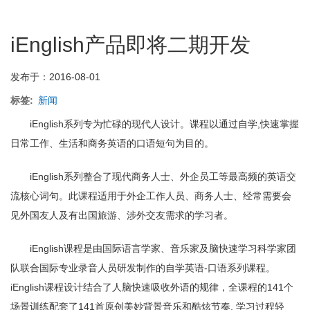
套
装
iEnglish产品即将二期开发
和
延
长
发布于：2016-08-01
2
年
标签
新闻
的
最
iEnglish系列专为忙碌的现代人设计。课程以通过自学,快速掌握
后
日常工作、生活和商务英语的口语短句为目的。
优
惠
iEnglish系列整合了现代商务人士、外企员工等最高频的英语交
阶
段
流核心词句。此课程适用于外企工作人员、商务人士、经常需要会
通
见外国友人及有出国旅游、涉外交友需求的学习者。
知
iEnglish课程是由国际语言学家、音乐家及脑快速学习科学家团
队联合国际专业录音人员研发制作的自学英语-口语系列课程。
iEnglish课程设计结合了人脑快速吸收外语的规律，全课程的141个
场景训练配套了141首原创美妙背景音乐和酷炫节奏, 学习过程轻