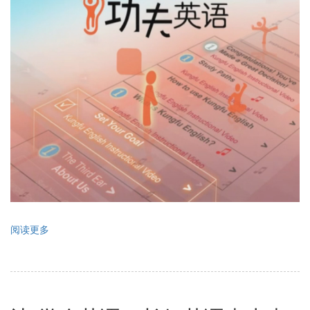
阅读更多
关
于
功
夫
英
语