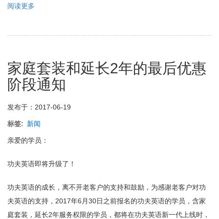
阅读更多
关
于
功
夫
英
语
家庭套装和延长2年的最后优惠
大
优
阶段通知
惠
大
礼
发布于：2017-06-19
品
最
标签
新闻
后
亲爱的学员：
阶
段
功夫英语即将升级了！
功夫英语的成长，离不开老客户的支持和鼓励，为感谢老客户对功
夫英语的支持，2017年6月30日之前报名的功夫英语的学员，含家
庭套装，延长2年服务权限的学员，都将在功夫英语新一代上线时，