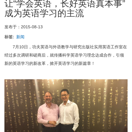
让“学会英语，长好英语真本事”
精
灵
成为英语学习的主流
3.7.2，
更
有
发布于：2015-08-13
效
的
标签
新闻
支
7月10日，功夫英语与外语教学与研究出版社实用英语工作室在
持
你
经过多次调研和磋商后，就传播科学英语学习理念达成合作，引领
实
新的英语学习的新改革，掀开英语学习的新篇章！
现
梦
想！