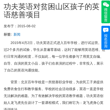
功夫英语对贫困山区孩子的英
语，
长
语慈善项目
好
英
语
发布于：2015-08-02
真
本
标签
新闻
事”
2015年4月2日，功夫英语正式进入百年学校，进行试运营。经
成
为
过2个多月的试验，学生从普遍零基础，达到了能够用英语思维、进
英
行日常沟通的程度，不仅如此，每一位学生都参与了用英文自编、
语
自导、自演的英文小品，孩子们在表演的过程中，非常投入，展示
学
习
了自己的英语沟通技能。
的
主
背景：北京百年学校是一所慈善职业学校，为农民工子弟提供
流
免费衣食住行和教学服务。学校的社会活动很多，英语一直是学校
无法解决的难题。为了有效解决学校的英语教学难题，功夫英语创
始人龙飞虎先生设计了一套课程模式，我们称它为：龙飞虎身心英
语训练法。