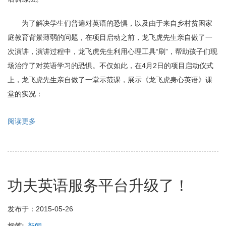
为了解决学生们普遍对英语的恐惧，以及由于来自乡村贫困家
庭教育背景薄弱的问题，在项目启动之前，龙飞虎先生亲自做了一
次演讲，演讲过程中，龙飞虎先生利用心理工具“刷”，帮助孩子们现
场治疗了对英语学习的恐惧。不仅如此，在4月2日的项目启动仪式
上，龙飞虎先生亲自做了一堂示范课，展示《龙飞虎身心英语》课
堂的实况：
阅读更多
关
于
功
夫
英
语
功夫英语服务平台升级了！
对
贫
困
发布于：2015-05-26
山
区
标签
新闻