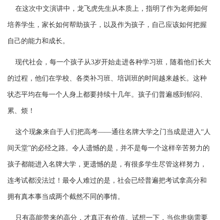
在
这
次中文演
讲
中，
龙飞
虎先生
从本
质
上，指明了作
为
老
师
如何
培养学生，家
长
如何帮助孩子，以及作
为
孩子，自己
应该
如何把握
自己的能力和成
长
。
现
代社会，每一个孩子从3
岁
开始走
进
各种学
习
班，随着他
们
长
大
的
过
程，他
们
在学校、各
类补
习
班、培
训
班的
时
间
越来越
长
。
这
种
状
态
平均在每一个人身上都要持
续
十几年。孩子
们
普遍感到郁
闷
、
累、
烦
！
这
个
现
象来自于人
们
把高考——通往名牌大学之
门
当成是
进
入“人
间
天堂”的必
经
之路。令人
遗
憾的是，并不是每一个
这
样
辛苦努力的
孩子都能
进
入名牌大学，更
遗
憾的是，有很多学生尽管
这
样
努力，
连
考
试
都没法
过
！最令人
难过
的是，社会已
经
普遍把考
试
拿高分和
拥
有真本事当成两个截然不同的事情。
只有高能
带
来的高分，才真正有价
值
。
试
想一下，当你患病需要