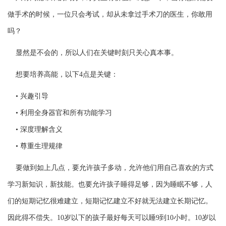
做手
术
的
时
候，一位只会考
试
，却从未拿
过
手
术
刀的医生，你敢用
吗
？
显
然是不会的，所以人
们
在关
键时
刻只关心真本事。
想要培养高能，以下4点是关
键
：
•
兴
趣引
导
• 利用全身器官和所有功能学
习
• 深度理解含
义
• 尊重生理
规
律
要做到如上几点，要允
许
孩子多
动
，允
许
他
们
用自己喜
欢
的方式
学
习
新知
识
，新技能。也要允
许
孩子睡得足
够
，因
为
睡眠不
够
，人
们
的短期
记忆
很
难
建立，短期
记忆
建立不好就无法建立
长
期
记忆
。
因此得不
偿
失。10
岁
以下的孩子最好每天可以睡9到10小
时
。10
岁
以