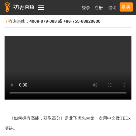
购买
登录
注册
咨询
Toggle
navigation
咨询热线：
4006-979-088 或 +86-755-88820630
《如何
拥
有高能，
获
取高分》是
龙飞
虎先生第一次用中文做TEDx
演
讲
。