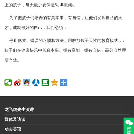
上的孩子，每天最少要保
证
8
小
时
睡眠。
为
了把孩子
们
培养的有真本事，有自信，
让
他
们
发
挥
自己的天
才，成就最好的自己，我
们
必
须
：
停止低效、
错误
的
习惯
和方法，用解放孩子天性的教育模式，
让
孩子
们
在健康快
乐
中
长
真本事。
拥
有高能，
拥
有自信，高分自然理
所当然。
龙飞虎先生演讲
媒体及访谈
功夫英语