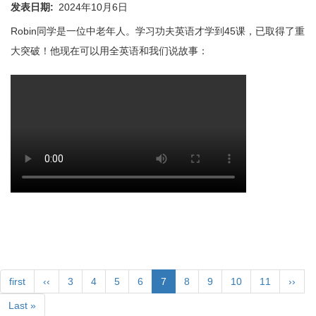
发表日期
2024年10月6日
Robin同学是一位中老年人。学习功夫英语才学到45课，已取得了重
大突破！他现在可以用全英语和我们说故事：
分
页
首
first
前
‹‹
Page
3
Page
4
Page
5
Page
6
当
7
Page
8
Page
9
Page
10
Page
11
下
››
页
一
前
一
末
Last »
页
页
页