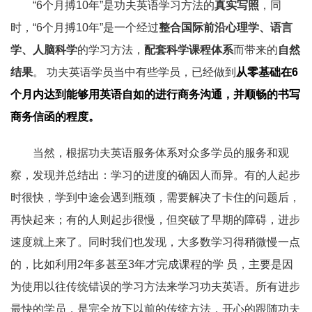
“6个月搏10年”是功夫英语学习方法的
真实写照
，同
时，“6个月搏10年”是一个经过
整合国际前沿心理学、语言
学、人脑科学
的学习方法，
配套科学课程体系
而带来的
自然
结果
。 功夫英语学员当中有些学员，已经做到
从零基础在6
个月内达到能够用英语自如的进行商务沟通，并顺畅的书写
商务信函的程度。
当然，根据功夫英语服务体系对众多学员的服务和观
察，发现并总结出：学习的进度的确因人而异。有的人起步
时很快，学到中途会遇到瓶颈，需要解决了卡住的问题后，
再快起来；有的人则起步很慢，但突破了早期的障碍，进步
速度就上来了。同时我们也发现，大多数学习得稍微慢一点
的，比如利用2年多甚至3年才完成课程的学 员，主要是因
为使用以往传统错误的学习方法来学习功夫英语。所有进步
最快的学员，是完全放下以前的传统方法，开心的跟随功夫